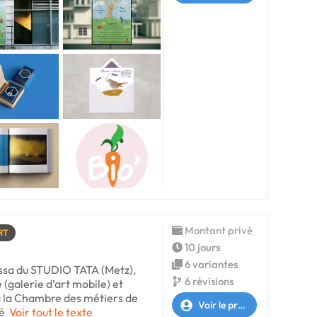
Montant privé
RT
10 jours
6 variantes
essa du STUDIO TATA (Metz),
6 révisions
(galerie d’art mobile) et
 à la Chambre des métiers de
Voir le profil
é
Voir tout le texte