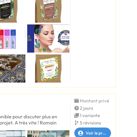
Montant privé
2 jours
1 variante
onible pour discuter plus en
 projet. A très vite ! Romain
5 révisions
Voir le profil