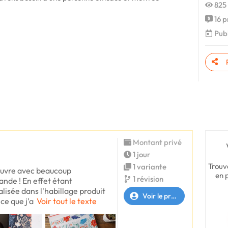
825 
16 p
Publ
Montant privé
1 jour
Trouv
1 variante
ouvre avec beaucoup
en 
1 révision
nde ! En effet étant
lisée dans l'habillage produit
Voir le profil
 ce que j'a
Voir tout le texte