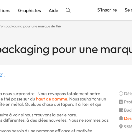
S'inscrire
Se 
tions
Graphistes
Aide
d’un packaging pour une marque de thé
nnonce
packaging pour une marqu
21.
a nous surprendre ! Nous revoyons totalement notre
Déla
e thé passe sur du
haut de gamme
. Nous souhaitons un
Profi
 en métal. Quelque chose qui taperait à l’œil et qui
Budg
uite à voir si nous trouvons la perle rare.
Des
 différentes, à des idées nouvelles. Nous ne sommes pas
9316
avons besoin d’une personne efficace et motivée