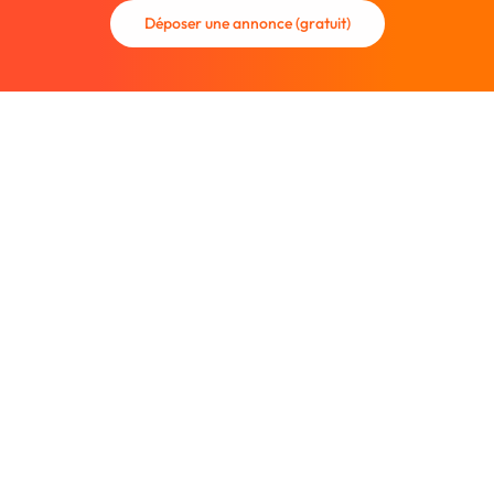
Déposer une annonce (gratuit)
La communauté des graphistes et des designers.
Trouvez un graphiste freelance ou recrutez un nouveau
collaborateur.
Entreprise
À propos
Nous contacter