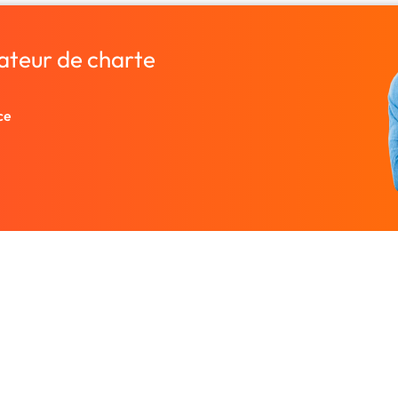
ateur de charte
ce
Entreprise
Ressources
 designers.
À propos
Nos guides prati
rutez un
Nous contacter
Freelances par v
Partenaires
Centre d'aide