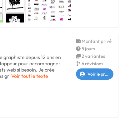
Montant privé
5 jours
2 variantes
e graphiste depuis 12 ans en
veloppeur pour accompagner
6 révisions
ets web si besoin. Je crée
Voir le profil
es gr
Voir tout le texte