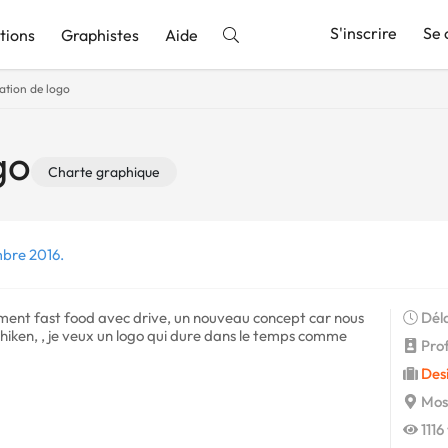
S'inscrire
Se 
tions
Graphistes
Aide
ation de logo
nnonce
go
Charte graphique
mbre 2016.
ement fast food avec drive, un nouveau concept car nous
Déla
hiken, , je veux un logo qui dure dans le temps comme
Prof
Des
Mos
1116