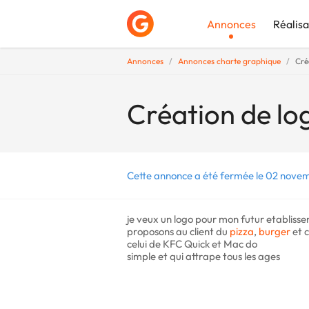
Annonces
Réalisa
Annonces
Annonces charte graphique
Cré
Déposer une a
Création de lo
Cette annonce a été fermée le 02 nove
je veux un logo pour mon futur etabliss
proposons au client du
pizza
,
burger
et c
celui de KFC Quick et Mac do
simple et qui attrape tous les ages