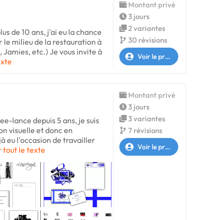
Montant privé
3 jours
2 variantes
us de 10 ans, j'ai eu la chance
30 révisions
 le milieu de la restauration à
Jamies, etc.) Je vous invite à
Voir le profil
exte
Montant privé
3 jours
3 variantes
ree-lance depuis 5 ans, je suis
n visuelle et donc en
7 révisions
à eu l'occasion de travailler
Voir le profil
r tout le texte