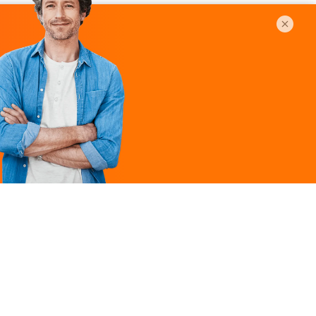
Légal
ques
Mentions légales
ille
Politique de
confidentialité