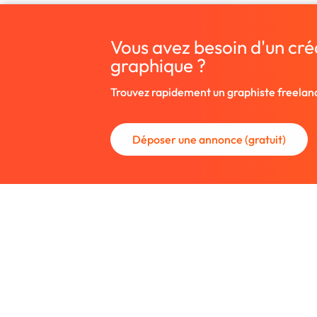
Vous avez besoin d'un cré
graphique ?
Trouvez rapidement un graphiste freelan
Déposer une annonce (gratuit)
La communauté des graphistes et des
Trouvez un graphiste freelance ou rec
nouveau collaborateur.