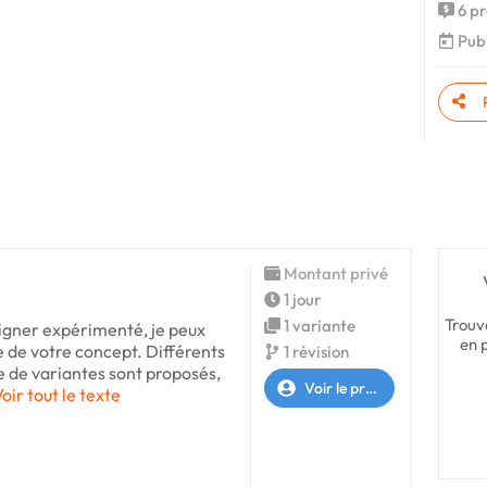
6 pr
Publ
Montant privé
1 jour
Trouv
1 variante
gner expérimenté, je peux
en 
le de votre concept. Différents
1 révision
 de variantes sont proposés,
Voir le profil
oir tout le texte