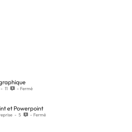
 graphique
11
Fermé
int et Powerpoint
eprise
5
Fermé