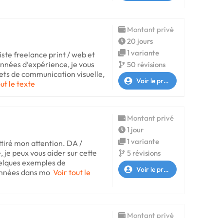
Montant privé
20 jours
1 variante
ste freelance print / web et
 années d’expérience, je vous
50 révisions
ts de communication visuelle,
Voir le profil
out le texte
Montant privé
1 jour
1 variante
tiré mon attention. DA /
je peux vous aider sur cette
5 révisions
uelques exemples de
Voir le profil
onnées dans mo
Voir tout le
Montant privé