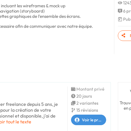
1243
s, incluant les wireframes & mock up
 navigation (storyboard)
6 pr
ettes graphiques de l’ensemble des écrans.
Publ
nécessaire afin de communiquer avec notre équipe.
Montant privé
20 jours
Trouv
2 variantes
er freelance depuis 5 ans, je
en 
pour la création de votre
15 révisions
onnel et disponible, j'ai de
Voir le profil
oir tout le texte