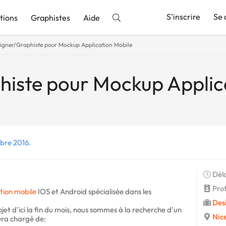
S'inscrire
Se 
tions
Graphistes
Aide
igner/Graphiste pour Mockup Application Mobile
nnonce
histe pour Mockup Applic
bre 2016.
Déla
Profi
tion mobile
IOS et Android spécialisée dans les
Des
jet d'ici la fin du mois, nous sommes à la recherche d'un
Nice
era chargé de: