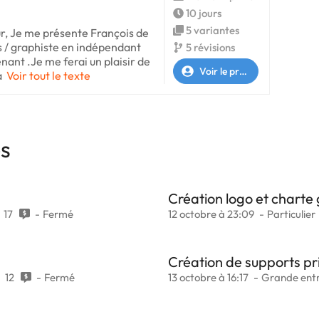
10 jours
5 variantes
, Je me présente François de
 / graphiste en indépendant
5 révisions
nant .Je me ferai un plaisir de
Voir le profil
à
Voir tout le texte
es
Création logo et charte
17
Fermé
12 octobre à 23:09
Particulier
Création de supports pr
12
Fermé
13 octobre à 16:17
Grande entr