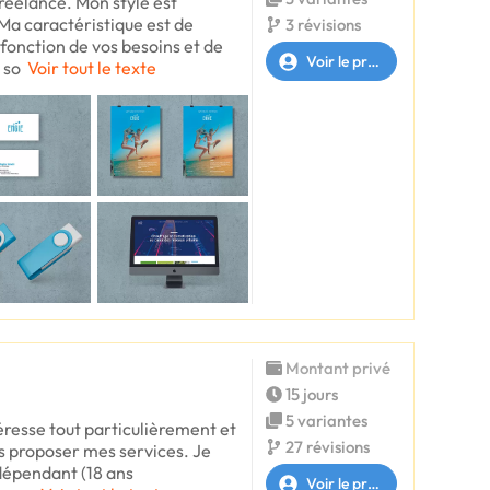
freelance. Mon style est
a caractéristique est de
3 révisions
 fonction de vos besoins et de
Voir le profil
 so
Voir tout le texte
Montant privé
15 jours
5 variantes
éresse tout particulièrement et
27 révisions
us proposer mes services. Je
ndépendant (18 ans
Voir le profil