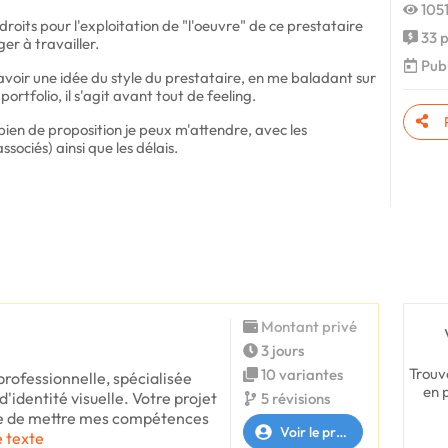
1051
 droits pour l'exploitation de "l'oeuvre" de ce prestataire
33 p
er à travailler.
Publ
voir une idée du style du prestataire, en me baladant sur
portfolio, il s'agit avant tout de feeling.
bien de proposition je peux m'attendre, avec les
ssociés) ainsi que les délais.
Montant privé
3 jours
Trouv
10 variantes
 professionnelle, spécialisée
en 
d'identité visuelle. Votre projet
5 révisions
vie de mettre mes compétences
Voir le profil
e texte