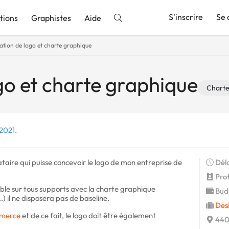
S'inscrire
Se 
tions
Graphistes
Aide
ation de logo et charte graphique
nnonce
go et charte graphique
Charte
 2021.
tataire qui puisse concevoir le logo de mon entreprise de
Déla
Profi
able sur tous supports avec la charte graphique
Budg
) il ne disposera pas de baseline.
Des
merce
et de ce fait, le logo doit être également
440