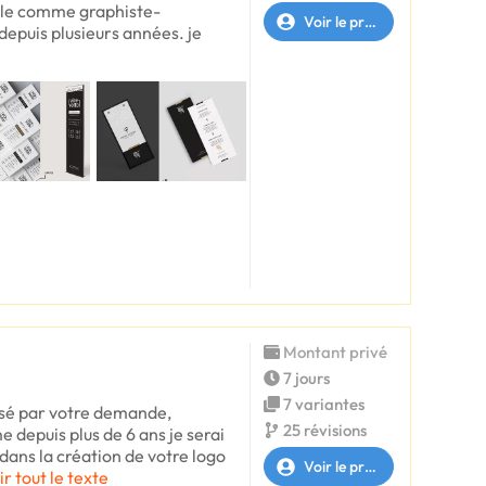
lle comme graphiste-
Voir le profil
depuis plusieurs années. je
Montant privé
7 jours
7 variantes
essé par votre demande,
25 révisions
e depuis plus de 6 ans je serai
ans la création de votre logo
Voir le profil
ir tout le texte