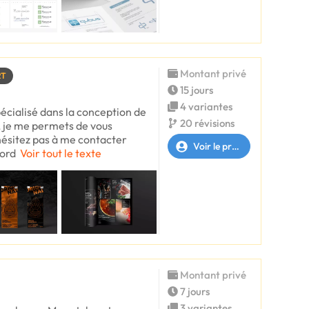
Montant privé
RT
15 jours
4 variantes
pécialisé dans la conception de
20 révisions
, je me permets de vous
hésitez pas à me contacter
Voir le profil
cord
Voir tout le texte
Montant privé
7 jours
3 variantes