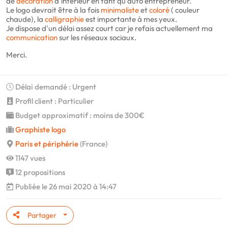
de
décoration
d'intérieur en tant qu'auto entrepreneur.
Le logo devrait être à la fois
minimaliste
et
coloré
( couleur
chaude), la
calligraphie
est importante à mes yeux.
Je dispose d'un délai assez court car je refais actuellement ma
communication
sur les réseaux sociaux.
Merci.
Délai demandé : Urgent
Profil client : Particulier
Budget approximatif : moins de 300€
Graphiste logo
Paris et périphérie
(France)
1147 vues
12 propositions
Publiée le 26 mai 2020 à 14:47
Partager