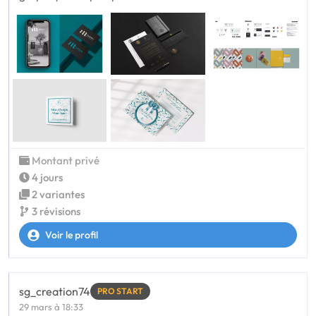
Montant privé
4 jours
2 variantes
3 révisions
Voir le profil
sg_creation74
PRO START
29 mars à 18:33