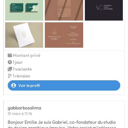
Montant privé
1 jour
1 variante
1 révision
Voir le profil
gabbarbosalima
31 mars à 11:16
Bonjour Emilie Je suis Gabriel, co-fondateur du studio
de design graphique Impulso. Votre projet m'intéresse