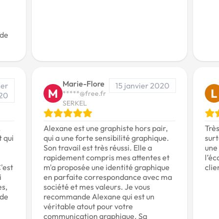
 de
Marie-Flore
ier
15 janvier 2020
M
L
*****@free.fr
20
SERKEL
.
Alexane est une graphiste hors pair,
Très
 qui
qui a une forte sensibilité graphique.
sur
Son travail est très réussi. Elle a
une 
rapidement compris mes attentes et
l’éc
'est
m'a proposée une identité graphique
clie
i
en parfaite correspondance avec ma
es,
société et mes valeurs. Je vous
nde
recommande Alexane qui est un
véritable atout pour votre
communication graphique. Sa