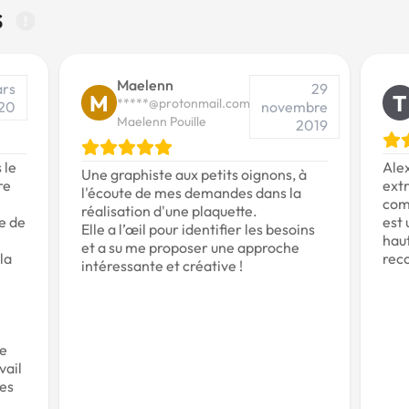
s
Maelenn
ars
29
M
T
*****@protonmail.com
20
novembre
Maelenn Pouille
2019
 le
Ale
Une graphiste aux petits oignons, à
re
extr
l'écoute de mes demandes dans la
comp
réalisation d'une plaquette.
te de
est 
Elle a l’œil pour identifier les besoins
haut
et a su me proposer une approche
la
rec
intéressante et créative !
e
vail
ses