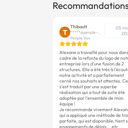
Recommandation
Thibault
05 m
T
*****@people-
20
vox.com
People Vox
Alexane a travaillé pour nous dans
cadre de la refonte du logo de not
entreprise lors d'une fusion de 2
structures. Elle a été très à l'écou
notre activité et a parfaitement
cerné nos souhaits et attentes. Ce
s'est traduit par une superbe
réalisation qui a tout de suite été
adoptée par l'ensemble de mon
équipe !
Je recommande vivement Alexan
qui a appliqué une méthode de tra
parfaite, qui est disponible, tient 
engagements de délais ...etc.