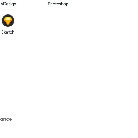
InDesign
Photoshop
Sketch
rance