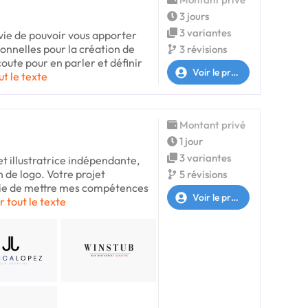
3 jours
3 variantes
avie de pouvoir vous apporter
nnelles pour la création de
3 révisions
coute pour en parler et définir
Voir le profil
ut le texte
Montant privé
1 jour
3 variantes
et illustratrice indépendante,
n de logo. Votre projet
5 révisions
avie de mettre mes compétences
Voir le profil
r tout le texte