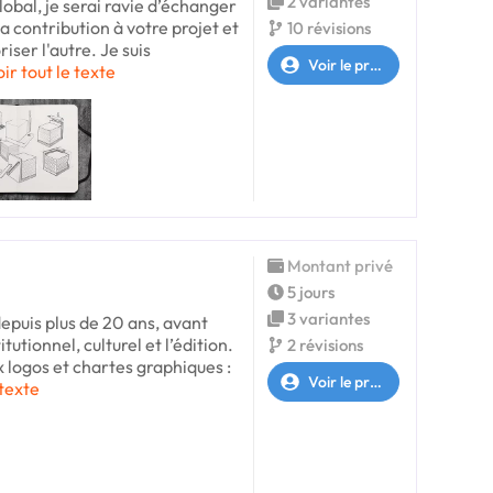
2 variantes
obal, je serai ravie d’échanger
 contribution à votre projet et
10 révisions
iser l'autre. Je suis
Voir le profil
oir tout le texte
Montant privé
5 jours
3 variantes
depuis plus de 20 ans, avant
tutionnel, culturel et l’édition.
2 révisions
x logos et chartes graphiques :
Voir le profil
 texte