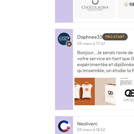
Daphnee33
PRO START
05 mars à 17:47
Bonjour, Je serais ravie 
votre service en tant que
expérimentée et diplômée
qu'ensemble, on étudie la f
Neoliverc
05 mars à 18:52