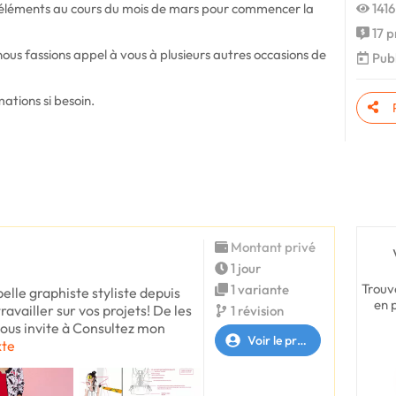
 éléments au cours du mois de mars pour commencer la
1416
17 p
ue nous fassions appel à vous à plusieurs autres occasions de
Publ
tions si besoin.
Montant privé
1 jour
Trouv
1 variante
belle graphiste styliste depuis
en 
travailler sur vos projets! De les
1 révision
ous invite à Consultez mon
Voir le profil
xte