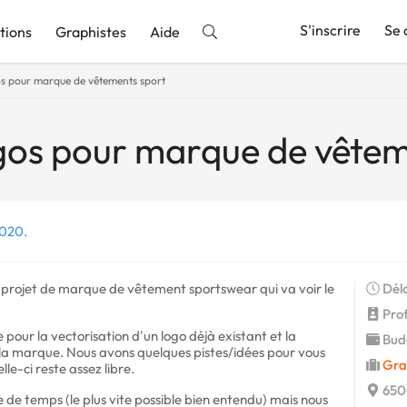
S'inscrire
Se 
tions
Graphistes
Aide
os pour marque de vêtements sport
nnonce
gos pour marque de vêtem
2020.
n projet de marque de vêtement sportswear qui va voir le
Déla
Profi
e pour la vectorisation d'un logo déjà existant et la
Budg
r la marque. Nous avons quelques pistes/idées pour vous
Gra
elle-ci reste assez libre.
650
de temps (le plus vite possible bien entendu) mais nous