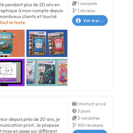
1 variante
llé pendant plus de 20 ans en
Graphique à mon compte depuis
1 révision
e nombreux clients et touché
Voir le profil
tout le texte
Montant privé
3 jours
3 variantes
teur depuis près de 20 ans, je
mmunication print. Je propose
100 révisions
t mise en page sur différent