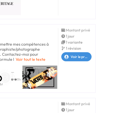
Montant privé
1 jour
1 variante
de mettre mes compétences à
1 révision
 Graphiste/photographe
. Contactez-moi pour
Voir le profil
ormule l
Voir tout le texte
Montant privé
1 jour