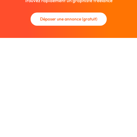
Trouvez rapidement un graphiste freelance
Déposer une annonce (gratuit)
La communauté des graphistes et des designers.
Trouvez un graphiste freelance ou recrutez un nouveau
collaborateur.
Entreprise
À propos