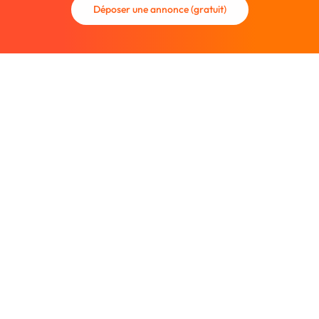
Déposer une annonce (gratuit)
La communauté des graphistes et des designers.
Trouvez un graphiste freelance ou recrutez un nouveau
collaborateur.
Entreprise
À propos
Nous contacter