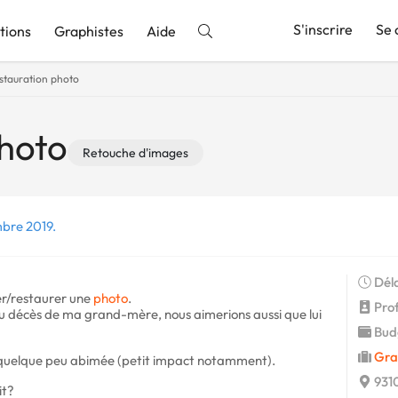
S'inscrire
Se 
tions
Graphistes
Aide
stauration photo
nnonce
photo
Retouche d'images
mbre 2019.
Déla
er/restaurer une
photo
.
Profi
au décès de ma grand-mère, nous aimerions aussi que lui
Budg
Gra
 quelque peu abimée (petit impact notamment).
9310
it?