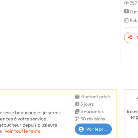
757 
11 p
Publ
Montant privé
5 jours
Trouv
3 variantes
éresse beaucoup et je serais
en 
ences à votre service.
50 révisions
Retoucheur depuis plusieurs
Voir le profil
m
Voir tout le texte