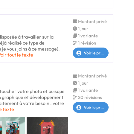
Montant privé
1 jour
1 variante
disposée à travailler sur la
éjà réalisé ce type de
1 révision
 je vous joins à ce message).
Voir le profil
oir tout le texte
Montant privé
1 jour
1 variante
retoucher votre photo et puisque
ign graphique et développement
20 révisions
itement à votre besoin . votre
Voir le profil
le texte