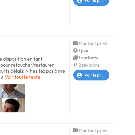
Voir le profil
Montant privé
1 jour
1 variante
e disposition en tant
e pour retoucher/restaurer
2 révisions
ourts délais! N'hésitez pas à me
Voir le profil
lu
Voir tout le texte
Montant privé