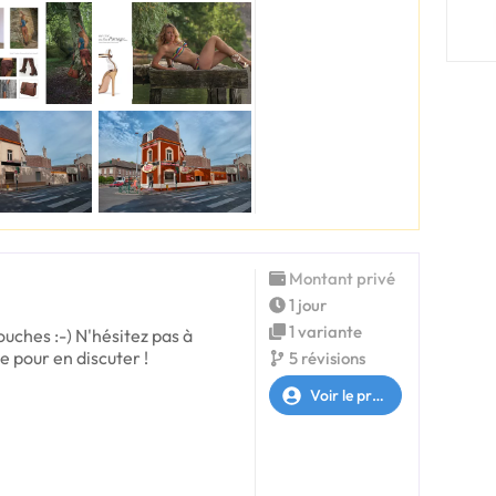
Montant privé
1 jour
1 variante
ouches :-) N'hésitez pas à
 pour en discuter !
5 révisions
Voir le profil