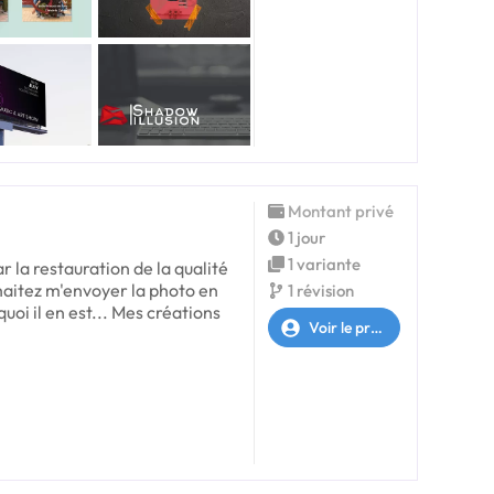
Montant privé
1 jour
1 variante
ar la restauration de la qualité
uhaitez m'envoyer la photo en
1 révision
uoi il en est... Mes créations
Voir le profil