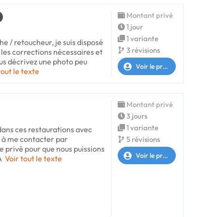
Montant privé
1 jour
1 variante
e / retoucheur, je suis disposé
3 révisions
 les corrections nécessaires et
us décrivez une photo peu
Voir le profil
tout le texte
Montant privé
3 jours
1 variante
 dans ces restaurations avec
s à me contacter par
5 révisions
 privé pour que nous puissions
Voir le profil
A
Voir tout le texte