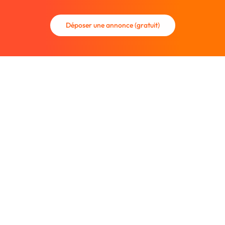
Déposer une annonce (gratuit)
La communauté des graphistes et des designers.
Trouvez un graphiste freelance ou recrutez un nouveau
collaborateur.
Entreprise
À propos