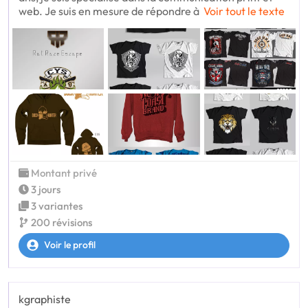
web. Je suis en mesure de répondre à
Voir tout le texte
Montant privé
3 jours
3 variantes
200 révisions
Voir le profil
kgraphiste