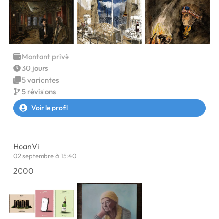
Montant privé
30 jours
5 variantes
5 révisions
Voir le profil
HoanVi
02 septembre à 15:40
2000