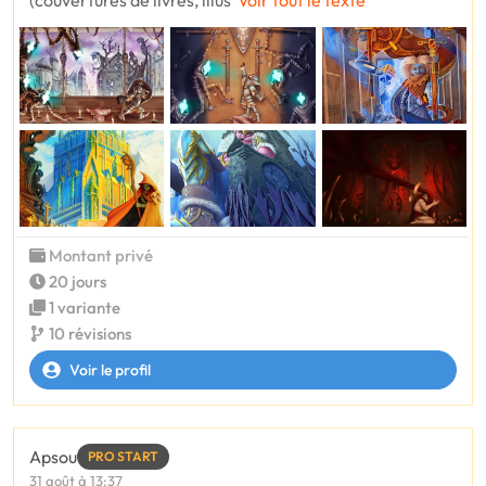
(couvertures de livres, illus
Voir tout le texte
Montant privé
20 jours
1 variante
10 révisions
Voir le profil
Apsou
PRO START
31 août à 13:37