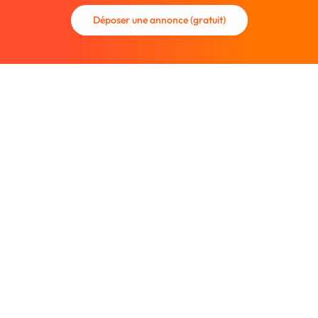
Déposer une annonce (gratuit)
La communauté des graphistes et des designers.
Trouvez un graphiste freelance ou recrutez un nouveau
collaborateur.
Entreprise
À propos
Nous contacter