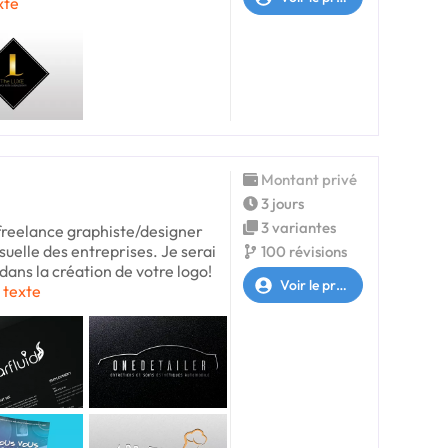
xte
Montant privé
3 jours
3 variantes
freelance graphiste/designer
isuelle des entreprises. Je serai
100 révisions
ans la création de votre logo!
Voir le profil
e texte