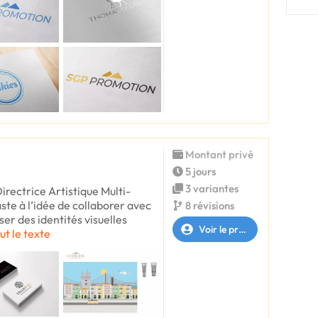
Montant privé
5 jours
3 variantes
irectrice Artistique Multi-
aste à l’idée de collaborer avec
8 révisions
iser des identités visuelles
Voir le profil
ut le texte