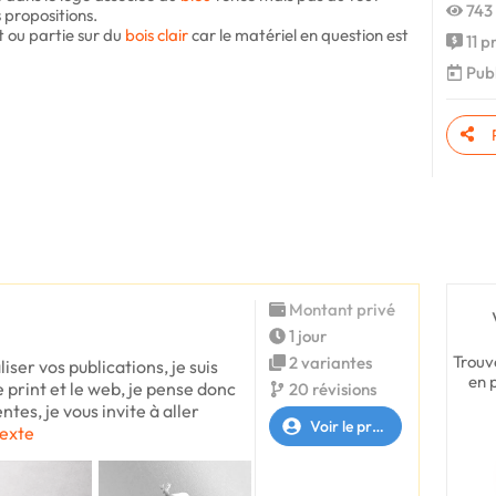
743 
 propositions.
t ou partie sur du
bois
clair
car le matériel en question est
11 p
Publi
Montant privé
1 jour
Trouv
2 variantes
liser vos publications, je suis
en 
e print et le web, je pense donc
20 révisions
tes, je vous invite à aller
Voir le profil
texte