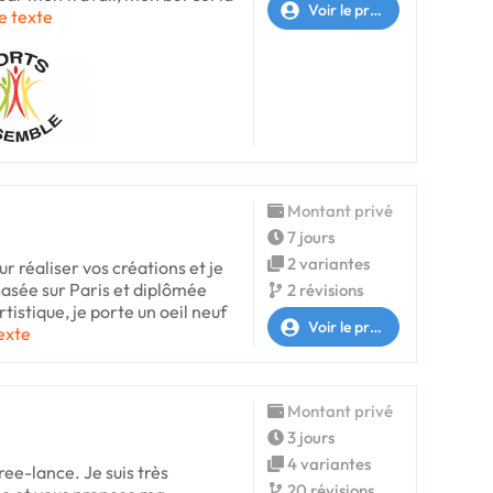
Voir le profil
le texte
Montant privé
7 jours
2 variantes
ur réaliser vos créations et je
 Basée sur Paris et diplômée
2 révisions
tistique, je porte un oeil neuf
Voir le profil
texte
Montant privé
3 jours
4 variantes
ree-lance. Je suis très
20 révisions