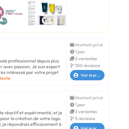
Montant privé
1 jour
2 variantes
web professionnel depuis plus
100 révisions
er avec passion. Je suis expert
très intéressé par votre projet
Voir le profil
 texte
Montant privé
1 jour
3 variantes
te réactif et expérimenté, et je
pour la création de votre logo.
5 révisions
t, je répondrais efficacement à
Voir le profil