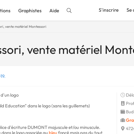
S'inscrire
Se 
tions
Graphistes
Aide
ri, vente matériel Montessori
nnonce
sori, vente matériel Mont
19.
 d'un logo
Déla
Profi
ld Education" dans le logo (sans les guillemets)
Budg
Gra
 police d'écriture DUMONT majuscule et/ou minuscule.
472
 dans le logo associée au
bleu
foncé mais pas du tout