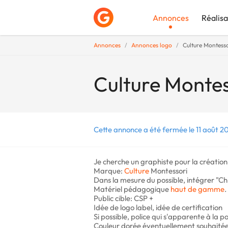
Annonces
Réalisa
Annonces
Annonces logo
Culture Montesso
Déposer une a
Culture Montes
Cette annonce a été fermée le 11 août 20
Je cherche un graphiste pour la création
Marque:
Culture
Montessori
Dans la mesure du possible, intégrer "Chi
Matériel pédagogique
haut de gamme
.
Public cible: CSP +
Idée de logo label, idée de certification
Si possible, police qui s'apparente à la
Couleur dorée éventuellement souhaitée