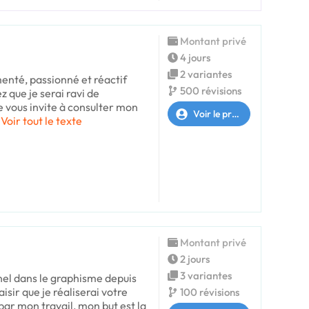
Montant privé
4 jours
2 variantes
enté, passionné et réactif
500 révisions
z que je serai ravi de
Je vous invite à consulter mon
Voir le profil
Voir tout le texte
Montant privé
2 jours
3 variantes
nel dans le graphisme depuis
aisir que je réaliserai votre
100 révisions
par mon travail, mon but est la