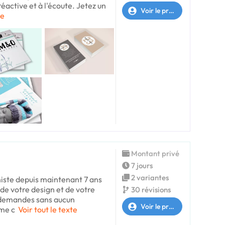
réactive et à l'écoute. Jetez un
Voir le profil
te
Montant privé
7 jours
2 variantes
histe depuis maintenant 7 ans
 de votre design et de votre
30 révisions
s demandes sans aucun
Voir le profil
 me c
Voir tout le texte