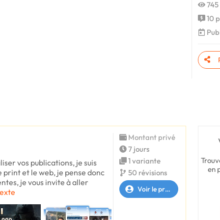
745 
10 p
Publi
Montant privé
7 jours
Trouv
1 variante
liser vos publications, je suis
en 
e print et le web, je pense donc
50 révisions
tes, je vous invite à aller
Voir le profil
texte