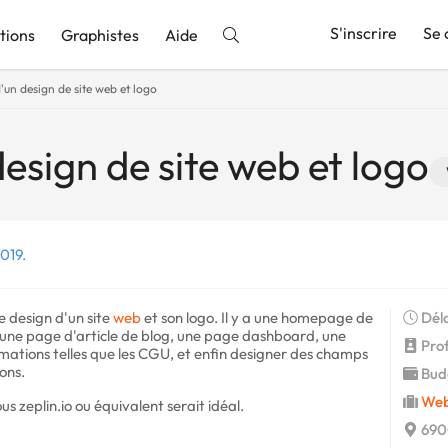
S'inscrire
Se 
tions
Graphistes
Aide
'un design de site web et logo
nnonce
esign de site web et logo
019.
e design d'un site
web
et son logo. Il y a une homepage de
Déla
 une page d'article de blog, une page dashboard, une
Profi
mations telles que les CGU, et enfin designer des champs
ons.
Budg
Web
us zeplin.io ou équivalent serait idéal.
6900