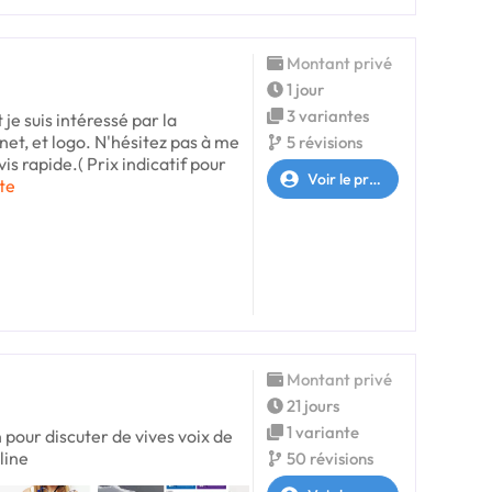
Montant privé
1 jour
3 variantes
 je suis intéressé par la
rnet, et logo. N'hésitez pas à me
5 révisions
is rapide.( Prix indicatif pour
Voir le profil
xte
Montant privé
21 jours
1 variante
n pour discuter de vives voix de
line
50 révisions