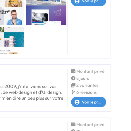
Voir le profil
Montant privé
8 jours
2 variantes
s 2009, j'interviens sur vos
s, de web design et d'UI design.
6 révisions
t m’en dire un peu plus sur votre
Voir le profil
Montant privé