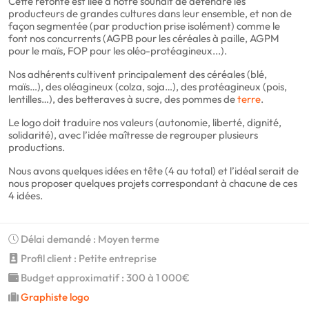
Cette refonte est liée à notre souhait de défendre les
producteurs de grandes cultures dans leur ensemble, et non de
façon segmentée (par production prise isolément) comme le
font nos concurrents (AGPB pour les céréales à paille, AGPM
pour le maïs, FOP pour les oléo-protéagineux...).
Nos adhérents cultivent principalement des céréales (blé,
maïs…), des oléagineux (colza, soja…), des protéagineux (pois,
lentilles…), des betteraves à sucre, des pommes de
terre
.
Le logo doit traduire nos valeurs (autonomie, liberté, dignité,
solidarité), avec l’idée maîtresse de regrouper plusieurs
productions.
Nous avons quelques idées en tête (4 au total) et l’idéal serait de
nous proposer quelques projets correspondant à chacune de ces
4 idées.
Délai demandé : Moyen terme
Profil client : Petite entreprise
Budget approximatif : 300 à 1 000€
Graphiste logo