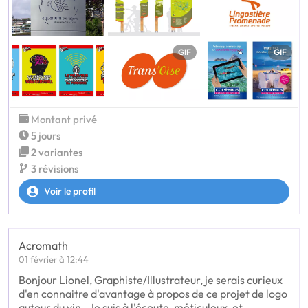
GIF
GIF
Montant privé
5 jours
2 variantes
3 révisions
Voir le profil
Acromath
01 février à 12:44
Bonjour Lionel, Graphiste/Illustrateur, je serais curieux
d'en connaitre d'avantage à propos de ce projet de logo
autour du vin . Je suis à l'écoute, méticuleux, et