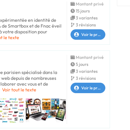
Montant privé
15 jours
3 variantes
expérimentée en identité de
3 révisions
DA de Smartbox et de Fnac éveil
à votre disposition pour
Voir le profil
ut le texte
Montant privé
5 jours
3 variantes
ue parisien spécialisé dans la
et web depuis de nombreuses
3 révisions
ollaborer avec vous et de
Voir le profil
r
Voir tout le texte