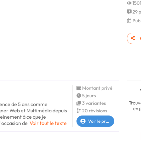
1501
29 p
Publ
Montant privé
5 jours
Trouv
3 variantes
rience de 5 ans comme
en 
gner Web et Multimédia depuis
20 révisions
leinement à ce que je
Voir le profil
l'occasion de
Voir tout le texte