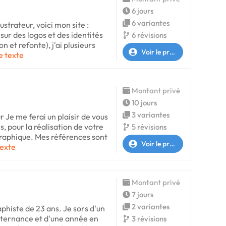
6 jours
6 variantes
lustrateur, voici mon site :
 sur des logos et des identités
6 révisions
n et refonte), j'ai plusieurs
Voir le profil
le texte
Montant privé
10 jours
3 variantes
Je me ferai un plaisir de vous
 pour la réalisation de votre
5 révisions
 graphique. Mes références sont
Voir le profil
texte
Montant privé
7 jours
2 variantes
aphiste de 23 ans. Je sors d'un
lternance et d'une année en
3 révisions