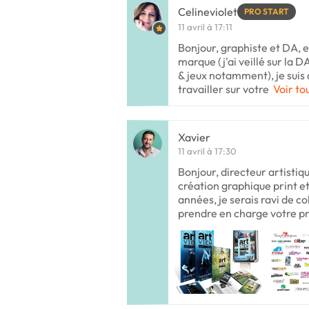
Celineviolet
PRO START
11 avril à 17:11
Bonjour, graphiste et DA, 
marque (j'ai veillé sur la 
& jeux notamment), je suis 
travailler sur votre
Voir to
Xavier
11 avril à 17:30
Bonjour, directeur artistiq
création graphique print 
années, je serais ravi de c
prendre en charge votre p