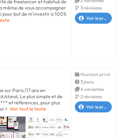
2 variantes
ité de freelancer et habitué de
uis a même de vous accompagner
3 révisions
i pour but de m'investir a 100%
Voir le profil
texte
Montant privé
3 jours
4 variantes
e sur Paris (17 ans en
k/stand. Le plus simple et de
2 révisions
*** et références, pour plus
Voir le profil
oi +
Voir tout le texte