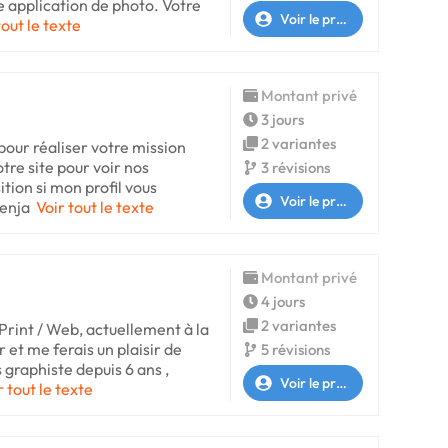
e application de photo. Votre
Voir le profil
tout le texte
Montant privé
3 jours
2 variantes
 pour réaliser votre mission
tre site pour voir nos
3 révisions
ition si mon profil vous
Voir le profil
Benja
Voir tout le texte
Montant privé
4 jours
2 variantes
Print / Web, actuellement à la
 et me ferais un plaisir de
5 révisions
s graphiste depuis 6 ans ,
Voir le profil
r tout le texte