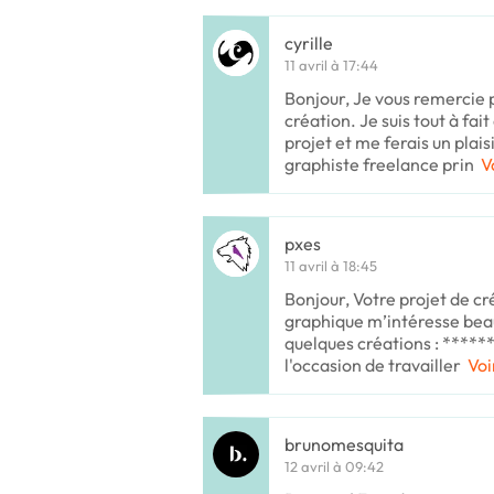
cyrille
11 avril à 17:44
Bonjour, Je vous remercie
création. Je suis tout à fai
projet et me ferais un plai
graphiste freelance prin
V
pxes
11 avril à 18:45
Bonjour, Votre projet de cr
graphique m’intéresse beau
quelques créations : *****
l'occasion de travailler
Voi
brunomesquita
12 avril à 09:42