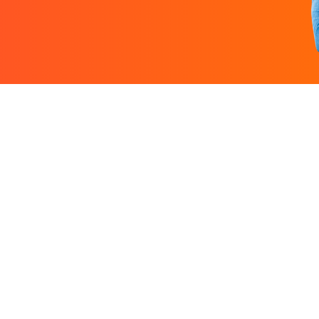
Entreprise
Ressources
 designers.
À propos
Nos guides prati
rutez un
Nous contacter
Freelances par v
Partenaires
Centre d'aide
Avis sur Graphiste.com
Le blog
Nos tarifs