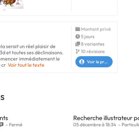
Montant privé
5 jours
8 variantes
 serait un réel plaisir de
10 révisions
d et toutes ses déclinaisons.
commencer immédiatement le
Voir le profil
 cr
Voir tout le texte
es
ants
Recherche illustrateur p
Fermé
05 décembre à 18:34
Particuli