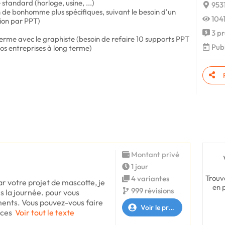
standard (horloge, usine, ...)
9531
n de bonhomme plus spécifiques, suivant le besoin d'un
1041
tion par PPT)
3 pr
 terme avec le graphiste (besoin de refaire 10 supports PPT
Publ
gos entreprises à long terme)
Montant privé
1 jour
Trouv
4 variantes
ar votre projet de mascotte, je
en 
999 révisions
s la journée. pour vous
nts. Vous pouvez-vous faire
Voir le profil
nces
Voir tout le texte