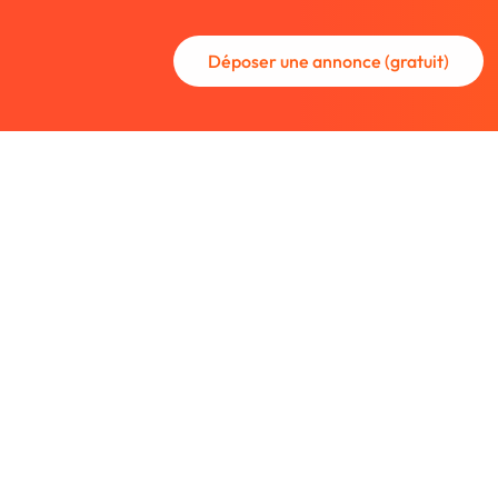
Déposer une annonce (gratuit)
La communauté des graphistes et des
Trouvez un graphiste freelance ou rec
nouveau collaborateur.