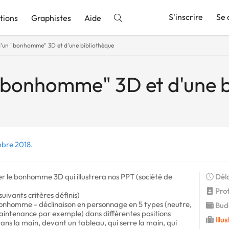
S'inscrire
Se 
tions
Graphistes
Aide
d'un "bonhomme" 3D et d'une bibliothèque
nnonce
"bonhomme" 3D et d'une b
mbre 2018.
r le bonhomme 3D qui illustrera nos PPT (société de
Déla
Prof
uivants critères définis)
bonhomme - déclinaison en personnage en 5 types (neutre,
Budg
aintenance par exemple) dans différentes positions
Illu
ans la main, devant un tableau, qui serre la main, qui