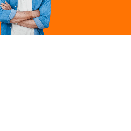
Légal
ques
Mentions légales
ille
Politique de
confidentialité
Conditions générales