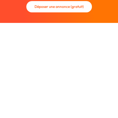
Déposer une annonce (gratuit)
La communauté des graphistes et des designers.
Trouvez un graphiste freelance ou recrutez un nouveau
collaborateur.
Entreprise
À propos
Nous contacter