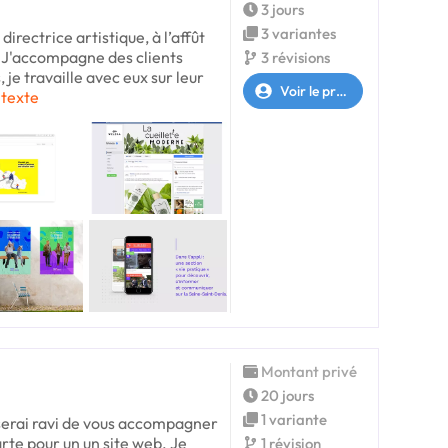
3 jours
3 variantes
directrice artistique, à l’affût
. J'accompagne des clients
3 révisions
, je travaille avec eux sur leur
Voir le profil
 texte
Montant privé
20 jours
1 variante
 serai ravi de vous accompagner
arte pour un un site web. Je
1 révision