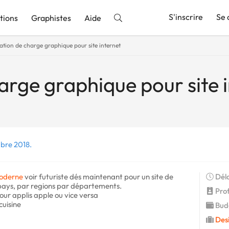
S'inscrire
Se 
tions
Graphistes
Aide
ation de charge graphique pour site internet
nnonce
arge graphique pour site 
bre 2018.
oderne
voir futuriste dés maintenant pour un site de
Déla
 pays, par regions par départements.
Profi
our applis apple ou vice versa
cuisine
Budg
Des