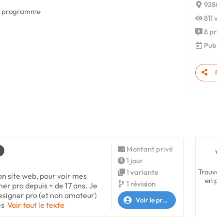
928
ue programme
811 
8 pr
Publ
Montant privé
1 jour
Trouv
1 variante
on site web, pour voir mes
en 
1 révision
er pro depuis + de 17 ans. Je
esigner pro (et non amateur)
Voir le profil
es
Voir tout le texte