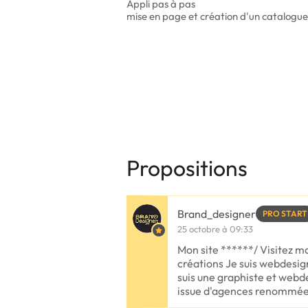
Appli pas à pas
mise en page et création d'un catalog
Propositions
Brand_designer
PRO START
25 octobre à 09:33
Mon site ******/ Visitez m
créations Je suis webdesign
suis une graphiste et webd
issue d'agences renommé