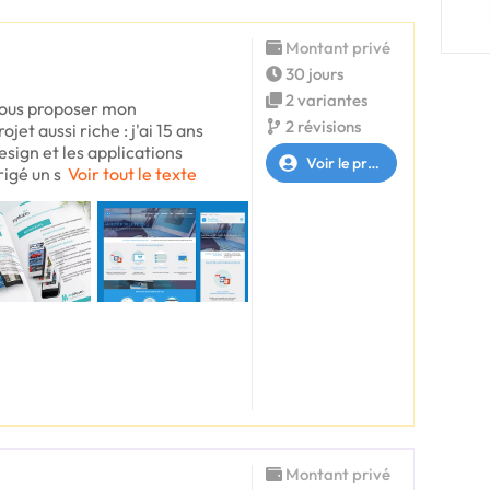
Montant privé
30 jours
2 variantes
 vous proposer mon
2 révisions
t aussi riche : j'ai 15 ans
sign et les applications
Voir le profil
rigé un s
Voir tout le texte
Montant privé