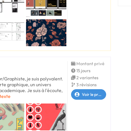
Montant privé
15 jours
2 variantes
r/Graphiste, je suis polyvalent.
rte graphique, un univers
3 révisions
'academique. Je suis à l'écoute,
Voir le profil
 texte