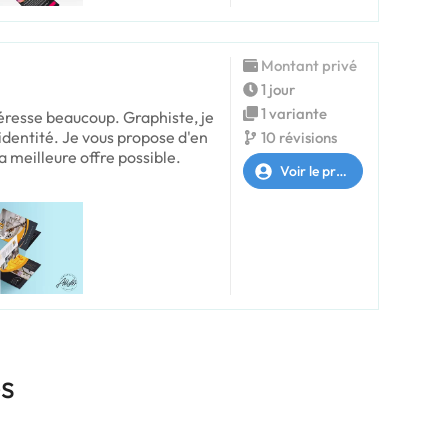
Montant privé
1 jour
1 variante
téresse beaucoup. Graphiste, je
 identité. Je vous propose d'en
10 révisions
la meilleure offre possible.
Voir le profil
es