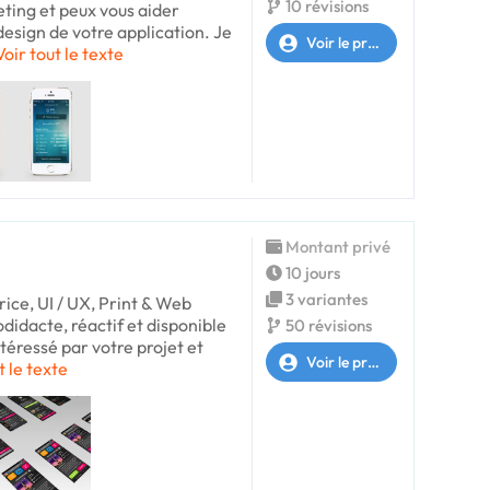
10 révisions
ting et peux vous aider
design de votre application. Je
Voir le profil
Voir tout le texte
Montant privé
10 jours
3 variantes
ice, UI / UX, Print & Web
didacte, réactif et disponible
50 révisions
intéressé par votre projet et
Voir le profil
t le texte