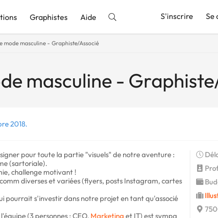
S'inscrire
Se 
tions
Graphistes
Aide
e mode masculine - Graphiste/Associé
nnonce
de masculine - Graphiste
bre 2018.
gner pour toute la partie "visuels" de notre aventure :
Déla
 (sartoriale).
Profi
mie, challenge motivant !
 comm diverses et variées (flyers, posts Instagram, cartes
Budg
Illu
 pourrait s'investir dans notre projet en tant qu'associé
750
 l'équipe (3 personnes : CEO,
Marketing
et IT) est sympa