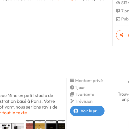
813 
7 pr
Publ
Montant privé
1 jour
Trouv
1 variante
au Mine un petit studio de
en 
ustration basé à Paris. Votre
1 révision
otivant, nous serions ravis de
Voir le profil
r tout le texte