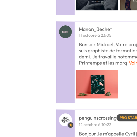
Manon_Bechet
11 octobre à 23:05
Bonsoir Mickael, Votre pro
suis graphiste de formation
demi. Je travaille notamm
Printemps et les marq
Voir
penguinscrossing
PRO STA
12 octobre à 10:22
Bonjour Je m'appelle Cyril j