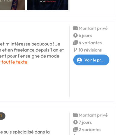
Montant privé
6 jours
4 variantes
jet m'intéresse beaucoup ! Je
 et en freelance depuis 1 an et
10 révisions
ent pour l'enseigne de mode
Voir le profil
 tout le texte
Montant privé
RT
7 jours
2 variantes
e suis spécialisé dans la