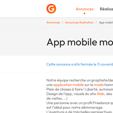
Annonces
Réalisa
Annonces
Annonces illustration
App mobil
Déposer une a
App mobile mo
Cette annonce a été fermée le 11 novem
Notre équipe recherche un graphiste/desi
une
application mobile
sur la
mode
homme
Plein de choses à faire ! Liberté, autono
Design de l'app, visuels du site
Web
, des
de visites, ...)
Une personne avec un profil Freelance qui
est l'idéal pour notre démmarage.
L'aventure a de très belles perspectives,