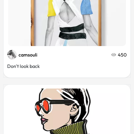
camsouli
450
Don't look back