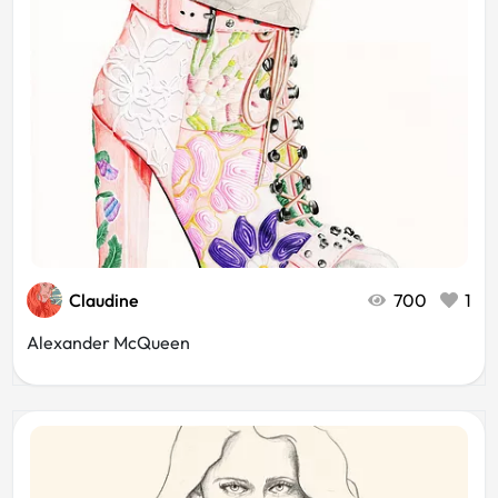
Spectacle
Théâtre
Commercial
Rétro
Vintage
Animaux
Blanc
Musique
Claudine
700
1
Alexander McQueen
Croquis
Flat design
Restaurant
Agence