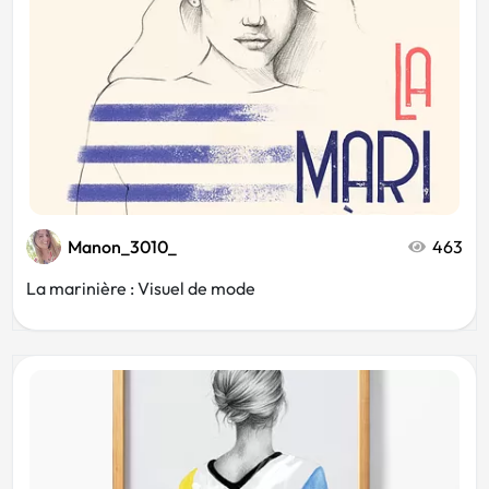
Musée
Bar
Événementiel
Pastel
Rose
Cinéma
Manon_3010_
463
La marinière : Visuel de mode
Cartoon