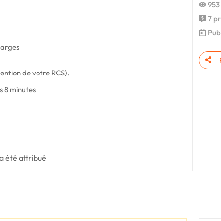
953 
7 pr
Publ
harges
mention de votre RCS).
 8 minutes
a été attribué