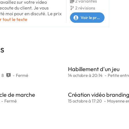
2 variantes
ravaillez sur votre video
 ecoute du client. Je vous
2 révisions
cté moi pour en discuté. Le prix
Voir le profil
r tout le texte
es
Habillement d'un jeu
8
Fermé
14 octobre à 20:14
Petite entr
ycle de marche
Création vidéo brandin
Fermé
15 octobre à 17:20
Moyenne en