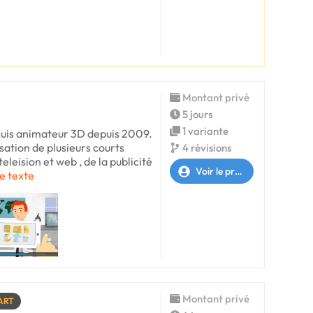
Montant privé
5 jours
1 variante
suis animateur 3D depuis 2009.
lisation de plusieurs courts
4 révisions
eleision et web , de la publicité
Voir le profil
le texte
Montant privé
ART