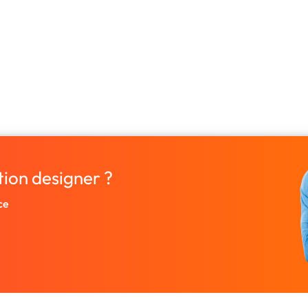
tion designer ?
ce