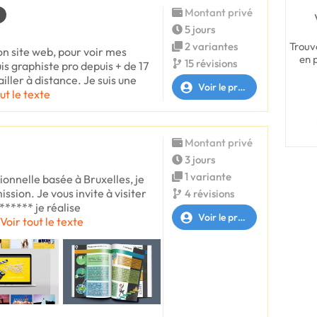
Montant privé
5 jours
Trouv
2 variantes
on site web, pour voir mes
en 
15 révisions
is graphiste pro depuis + de 17
ailler à distance. Je suis une
Voir le profil
ut le texte
Montant privé
3 jours
1 variante
onnelle basée à Bruxelles, je
ission. Je vous invite à visiter
4 révisions
 ****** je réalise
Voir le profil
Voir tout le texte