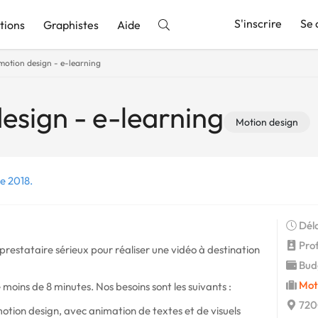
S'inscrire
Se 
tions
Graphistes
Aide
motion design - e-learning
nnonce
esign - e-learning
Motion design
e 2018.
Déla
Profi
prestataire sérieux pour réaliser une vidéo à destination
Budg
Mot
 moins de 8 minutes. Nos besoins sont les suivants :
720
otion design, avec animation de textes et de visuels