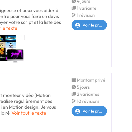
4 jours
1 variante
signeuse et peux vous aider à
1 révision
ontre pour vous faire un devis
er votre script et la liste des
Voir le profil
t le texte
Montant privé
5 jours
2 variantes
 et monteur vidéo [Motion
réalise régulièrement des
10 révisions
i en Motion design. Je vous
Voir le profil
la ré
Voir tout le texte