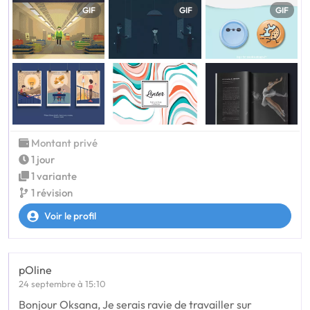
GIF
GIF
GIF
Montant privé
1 jour
1 variante
1 révision
Voir le profil
pOline
24 septembre à 15:10
Bonjour Oksana, Je serais ravie de travailler sur