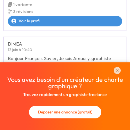
1 variante
3 révisions
Voir le profil
DIMEA
13 juin à 10:40
Bonjour François Xavier, Je suis Amaury, graphiste
maquettiste freelance. J’ai déjà réalisé des missions de
mise en page de magazine/ catalogue et votre annonce
d’en mise en page m’intéresse
Voir tout le texte
Vous avez besoin d'un créateur de charte
graphique ?
Trouvez rapidement un graphiste freelance
Déposer une annonce (gratuit)
Montant privé
7 jours