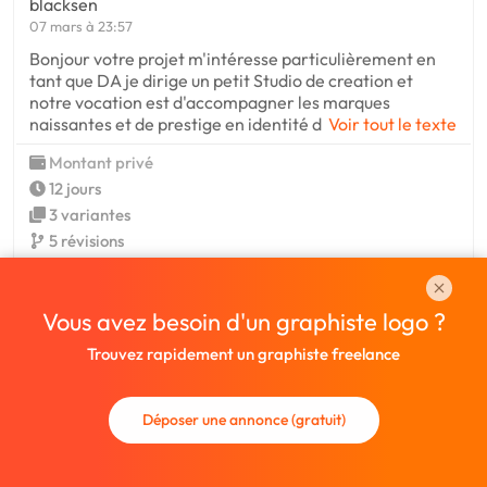
blacksen
07 mars à 23:57
Bonjour votre projet m'intéresse particulièrement en
tant que DA je dirige un petit Studio de creation et
notre vocation est d'accompagner les marques
naissantes et de prestige en identité d
Voir tout le texte
Montant privé
12 jours
3 variantes
5 révisions
Voir le profil
Vous avez besoin d'un graphiste logo ?
Trouvez rapidement un graphiste freelance
TeaD
08 mars à 11:08
oh super projet ! je serai râvie de collaborer
Déposer une annonce (gratuit)
graphiquement avec vous ! n'hésitez pas à me solliciter !
cordialement,