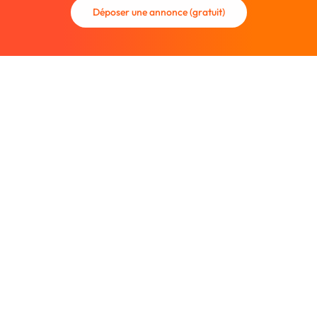
Déposer une annonce (gratuit)
La communauté des graphistes et des designers.
Trouvez un graphiste freelance ou recrutez un nouveau
collaborateur.
Entreprise
À propos
Nous contacter