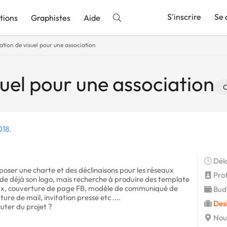
S'inscrire
Se 
tions
Graphistes
Aide
ation de visuel pour une association
nnonce
suel pour une association
C
018.
Déla
oser une charte et des déclinaisons pour les réseaux
Profi
sède déjà son logo, mais recherche à produire des template
aux, couverture de page FB, modèle de communiqué de
Budg
ture de mail, invitation presse etc ....
Des
uter du projet ?
Noum