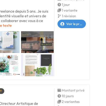
1 jour
1 variante
freelance depuis 5 ans. Je suis
entité visuelle et univers de
1 révision
e collaborer avec vous à ce
Voir le profil
le texte
Montant privé
RT
10 jours
2 variantes
Directeur Artistique de