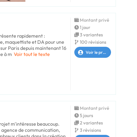
Montant privé
1 jour
3 variantes
présente rapidement :
e, maquettiste et DA pour une
100 révisions
ur Paris depuis maintenant 16
Voir le profil
ce à m
Voir tout le texte
Montant privé
5 jours
2 variantes
rojet m'intéresse beaucoup.
n agence de communication,
3 révisions
breux clients dans la création