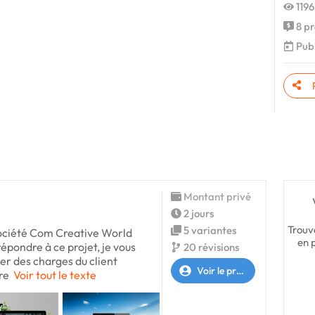
1196
8 pr
Publ
Montant privé
2 jours
Trouv
5 variantes
ociété Com Creative World
en 
épondre à ce projet, je vous
20 révisions
ier des charges du client
Voir le profil
tre
Voir tout le texte