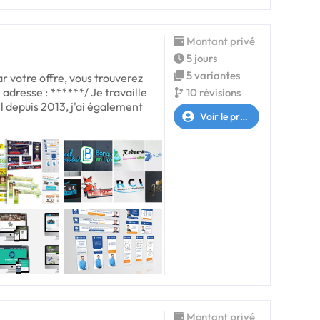
Montant privé
5 jours
5 variantes
ar votre offre, vous trouverez
 adresse : ******/ Je travaille
10 révisions
 depuis 2013, j'ai également
Voir le profil
Montant privé