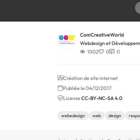
ComCreativeWorld
Webdesign et Développe
1002
0
0
Création de site internet
Publiée le 04/12/2017
License
CC-BY-NC-SA 4.0
webedesign
web
design
respo