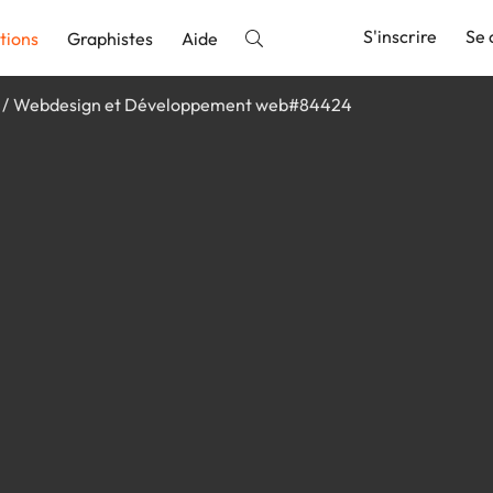
S'inscrire
Se 
tions
Graphistes
Aide
Webdesign et Développement web#84424
nnonce