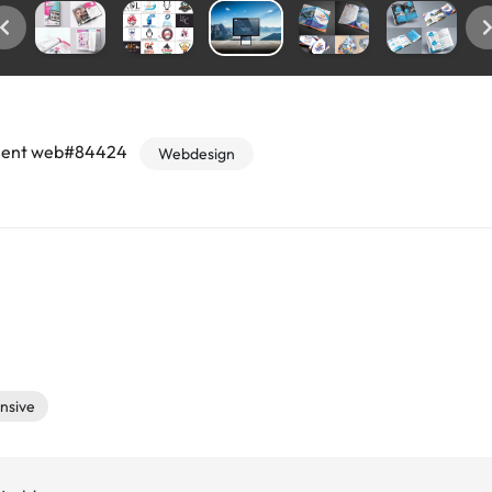
ment web#84424
Webdesign
nsive