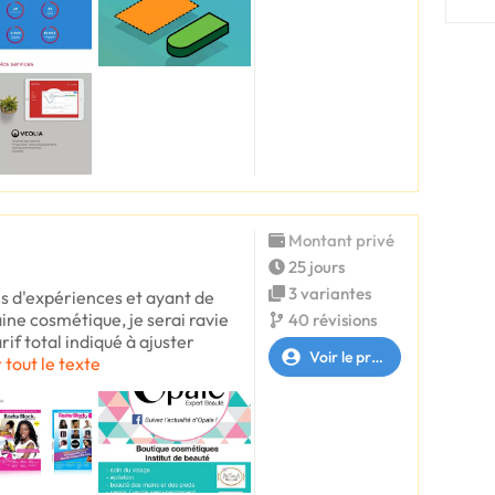
Montant privé
25 jours
3 variantes
ns d'expériences et ayant de
ine cosmétique, je serai ravie
40 révisions
if total indiqué à ajuster
Voir le profil
 tout le texte