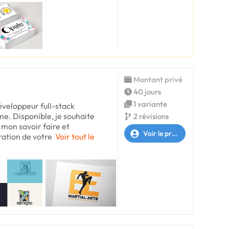
Montant privé
40 jours
1 variante
éveloppeur full-stack
me. Disponible, je souhaite
2 révisions
 mon savoir faire et
Voir le profil
ation de votre
Voir tout le