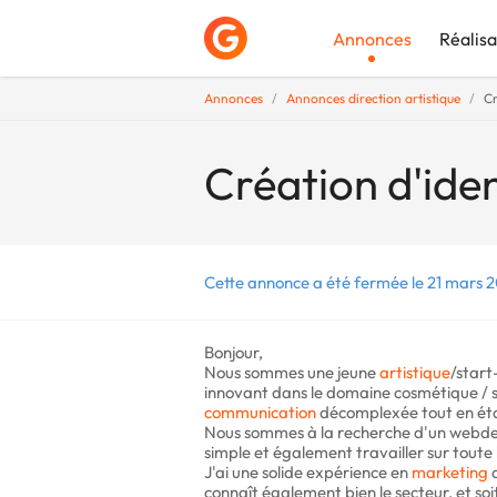
Annonces
Réalisa
Annonces
Annonces direction artistique
Cr
Déposer une a
Création d'ide
Cette annonce a été fermée le 21 mars 2
Bonjour,
Nous sommes une jeune
artistique
/start
innovant dans le domaine cosmétique / 
communication
décomplexée tout en éta
Nous sommes à la recherche d'un webdesig
simple et également travailler sur toute
J'ai une solide expérience en
marketing
d
connaît également bien le secteur, et soi