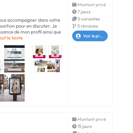
Montant privé
7 jours
3 variantes
 vous accompagner dans votre
position pour en discuter. Je
5 révisions
ssance de mon profil ainsi que
Voir le profil
out le texte
Montant privé
15 jours