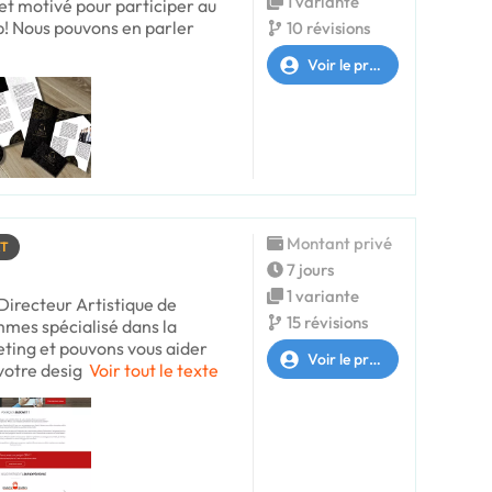
1 variante
 et motivé pour participer au
p! Nous pouvons en parler
10 révisions
Voir le profil
Montant privé
RT
7 jours
1 variante
Directeur Artistique de
15 révisions
mmes spécialisé dans la
ting et pouvons vous aider
Voir le profil
votre desig
Voir tout le texte