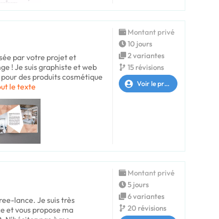
Montant privé
10 jours
2 variantes
ssée par votre projet et
ge ! Je suis graphiste et web
15 révisions
lé pour des produits cosmétique
Voir le profil
out le texte
Montant privé
5 jours
6 variantes
ree-lance. Je suis très
20 révisions
ce et vous propose ma