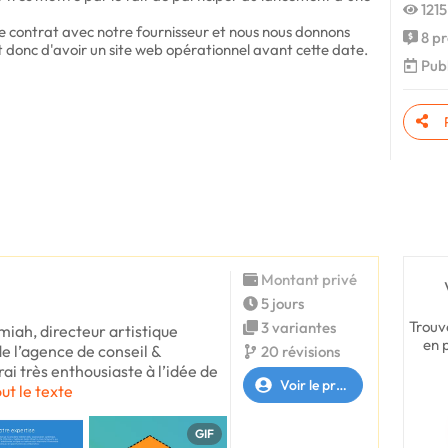
1215
e contrat avec notre fournisseur et nous nous donnons
8 pr
et donc d'avoir un site web opérationnel avant cette date.
Publ
Montant privé
5 jours
Trouv
3 variantes
miah, directeur artistique
en 
de l’agence de conseil &
20 révisions
i très enthousiaste à l’idée de
Voir le profil
out le texte
GIF