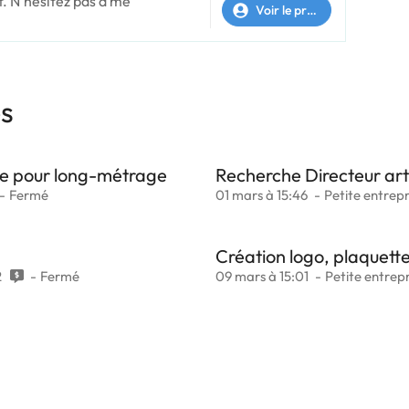
t. N'hésitez pas à me
Voir le profil
es
ure pour long-métrage
Recherche Directeur art
Fermé
01 mars à 15:46
Petite entrepr
Création logo, plaquette 
2
Fermé
09 mars à 15:01
Petite entrepr