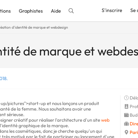
S'inscrire
Se 
tions
Graphistes
Aide
éation d'identité de marque et webdesign
nnonce
ntité de marque et webde
018.
Déla
-up/pictures">start-up et nous lançons un produit
Profi
santé de la femme. Nous souhaitons avoir une
nt sérieuse.
Budg
ner créatif pour réaliser l'architecture d'un site
web
Dire
 l'identité graphique de la marque.
ans les cosmétiques, donc je cherche quelqu'un qui
Pari
t très motivé par le fait de participer au lancement d'une