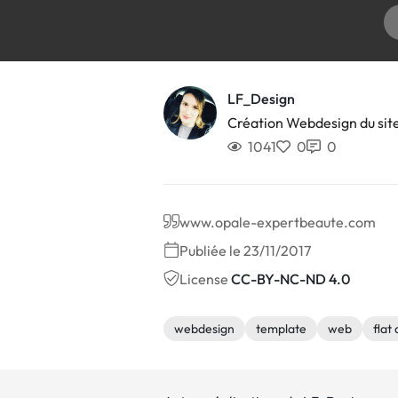
LF_Design
Création Webdesign du sit
1041
0
0
www.opale-expertbeaute.com
Publiée le 23/11/2017
License
CC-BY-NC-ND 4.0
webdesign
template
web
flat