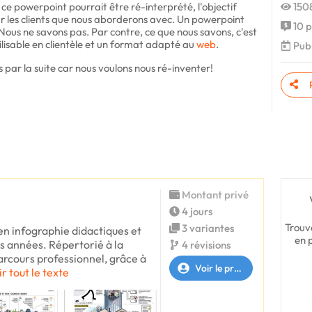
ce powerpoint pourrait être ré-interprété, l'objectif
1508
r les clients que nous aborderons avec. Un powerpoint
10 p
Nous ne savons pas. Par contre, ce que nous savons, c'est
lisable en clientèle et un format adapté au
web
.
Publ
 par la suite car nous voulons nous ré-inventer!
Montant privé
4 jours
Trouv
3 variantes
 en infographie didactiques et
en 
s années. Répertorié à la
4 révisions
rcours professionnel, grâce à
Voir le profil
ir tout le texte