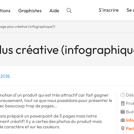
S'inscrire
Se 
tions
Graphistes
Aide
age plus créative (infographique?)
nnonce
lus créative (infographiqu
 2018.
otion d'un produit qui est très attractif car fait gagner
Déla
ureusement, tout ce que nous possédons pour présenter le
Prof
vec beaucoup trop de pages...
Budg
vons préparé un powerpoint de 5 pages mais notre
Info
ent créatif! Il y a certes des photos du produit mais
de caractère et sur les couleurs.
Pari