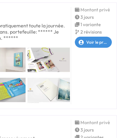
Montant privé
3 jours
1 variante
 pratiquement toute la journée.
 ans. portefeuille: ****** Je
2 révisions
n. ******
Voir le profil
Montant privé
3 jours
2 variantes