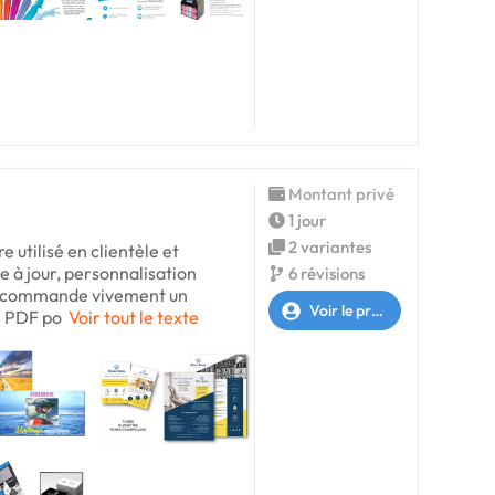
Montant privé
1 jour
2 variantes
e utilisé en clientèle et
e à jour, personnalisation
6 révisions
s recommande vivement un
Voir le profil
n PDF po
Voir tout le texte