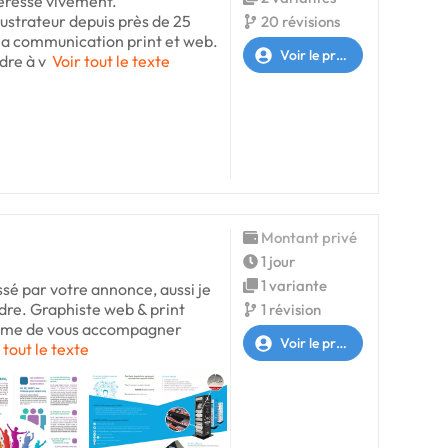
téresse vivement.
ustrateur depuis près de 25
20 révisions
s la communication print et web.
Voir le profil
dre à v
Voir tout le texte
Montant privé
1 jour
1 variante
essé par votre annonce, aussi je
re. Graphiste web & print
1 révision
 même de vous accompagner
Voir le profil
 tout le texte