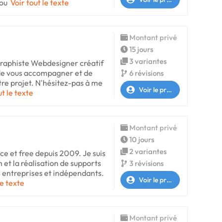
vou
Voir tout le texte
Montant privé
15 jours
3 variantes
ographiste Webdesigner créatif
i de vous accompagner et de
6 révisions
tre projet. N'hésitez-pas à me
Voir le profil
ut le texte
Montant privé
10 jours
2 variantes
ce et free depuis 2009. Je suis
n et la réalisation de supports
3 révisions
 entreprises et indépendants.
Voir le profil
le texte
Montant privé