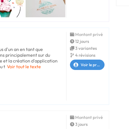
Montant privé
12 jours
3 variantes
us d'un an en tant que
ens principalement sur du
4 révisions
 et la création d'application
Voir le profil
u t
Voir tout le texte
Montant privé
3 jours