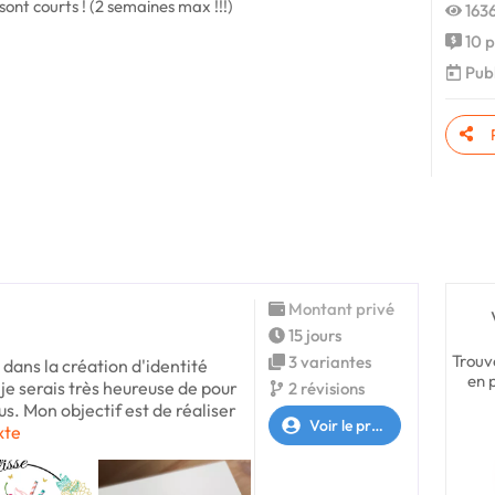
ont courts ! (2 semaines max !!!)
1636
10 p
Publ
Montant privé
15 jours
Trouv
3 variantes
 dans la création d'identité
en 
 je serais très heureuse de pour
2 révisions
s. Mon objectif est de réaliser
Voir le profil
xte