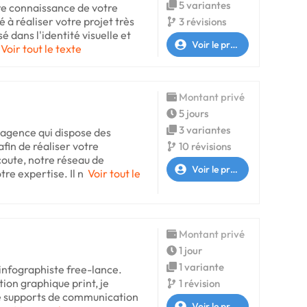
5 variantes
re connaissance de votre
 à réaliser votre projet très
3 révisions
é dans l'identité visuelle et
Voir le profil
Voir tout le texte
Montant privé
5 jours
3 variantes
agence qui dispose des
in de réaliser votre
10 révisions
coute, notre réseau de
Voir le profil
re expertise. Il n
Voir tout le
Montant privé
1 jour
1 variante
 infographiste free-lance.
ion graphique print, je
1 révision
 de supports de communication
Voir le profil