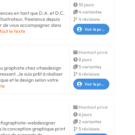
10 jours
4 variantes
gences en tant que D.A. et D.C.
Illustrateur, freelance depuis
4 révisions
sir de vous accompagner dans
Voir le profil
tout le texte
Montant privé
8 jours
5 variantes
rou graphiste chez vitaedesign
ressant .Je suis prêt à réaliser
6 révisions
ique et le design selon votre
Voir le profil
xte
Montant privé
6 jours
2 variantes
 infographiste-webdesigner
s la conception graphique print
5 révisions
éalise de supports de