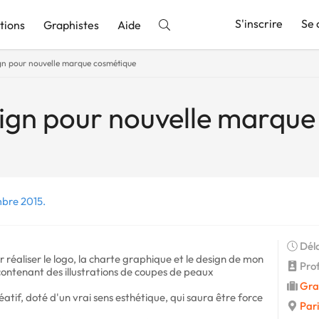
S'inscrire
Se 
tions
Graphistes
Aide
n pour nouvelle marque cosmétique
nnonce
ign pour nouvelle marque
mbre 2015.
Déla
r réaliser le logo, la charte graphique et le design de mon
Profi
ontenant des illustrations de coupes de peaux
Gra
atif, doté d'un vrai sens esthétique, qui saura être force
Pari