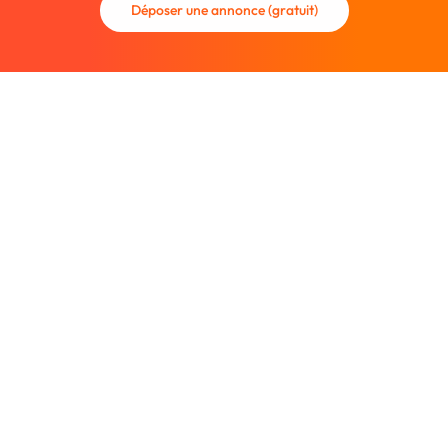
Déposer une annonce (gratuit)
La communauté des graphistes et des designers.
Trouvez un graphiste freelance ou recrutez un nouveau
collaborateur.
Entreprise
À propos
Nous contacter