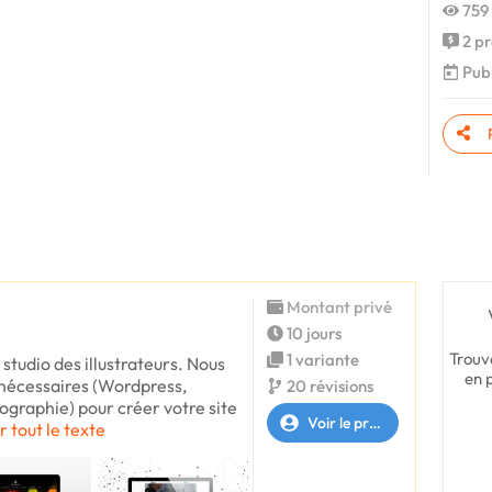
759 
2 pr
Publ
Montant privé
10 jours
Trouv
1 variante
tudio des illustrateurs. Nous
en 
s nécessaires (Wordpress,
20 révisions
fographie) pour créer votre site
Voir le profil
r tout le texte