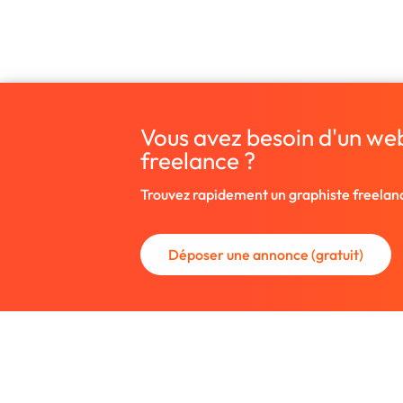
Vous avez besoin d'un we
freelance ?
Trouvez rapidement un graphiste freelan
Déposer une annonce (gratuit)