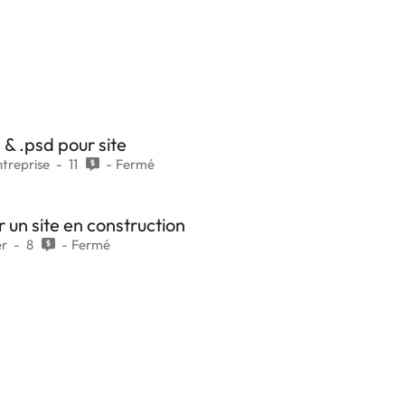
& .psd pour site
ntreprise
11
Fermé
 un site en construction
er
8
Fermé