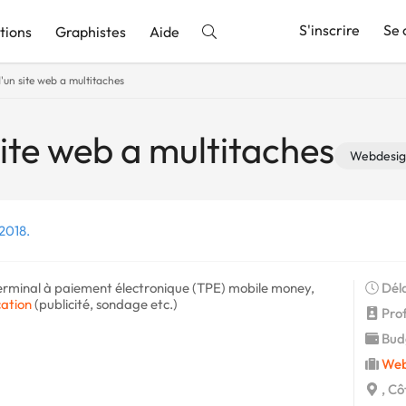
S'inscrire
Se 
tions
Graphistes
Aide
'un site web a multitaches
nnonce
ite web a multitaches
Webdesi
 2018.
n terminal à paiement électronique (TPE) mobile money,
Déla
ation
(publicité, sondage etc.)
Profi
Budg
Web
, Cô