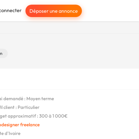
connecter
Déposer une annonce
gn
i demandé : Moyen terme
l client : Particulier
et approximatif : 300 à 1 000€
designer freelance
te d'Ivoire