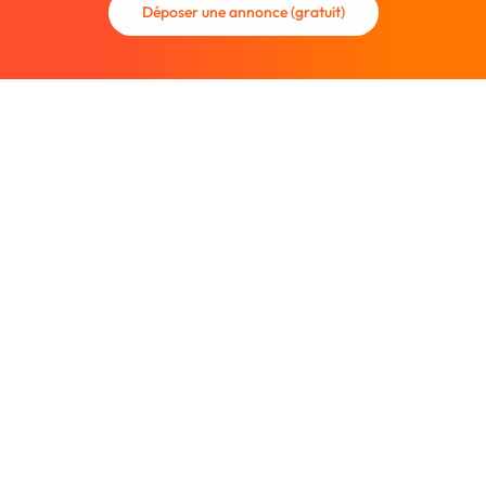
Déposer une annonce (gratuit)
La communauté des graphistes et des designers.
Trouvez un graphiste freelance ou recrutez un nouveau
collaborateur.
Entreprise
À propos
Nous contacter