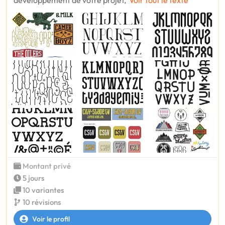
développement de votre projet,
Voir tout le texte
Montant privé
5 jours
10 variantes
10 révisions
Voir le profil