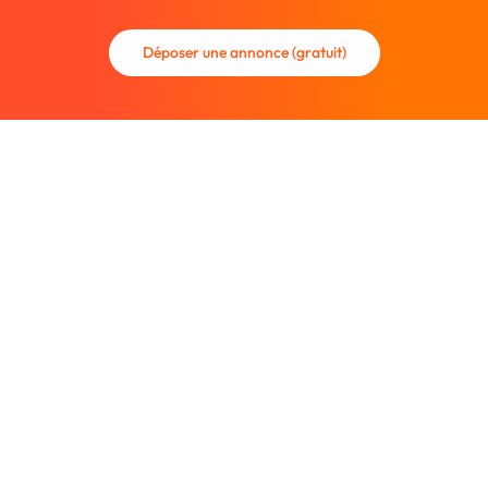
Déposer une annonce (gratuit)
La communauté des graphistes et des designers.
Trouvez un graphiste freelance ou recrutez un nouveau
collaborateur.
Entreprise
À propos