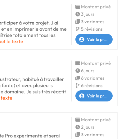
Montant privé
3 jours
3 variantes
rticiper à votre projet. J'ai
m et en imprimerie avant de me
5 révisions
îtrise totalement tous les
Voir le profil
out le texte
Montant privé
6 jours
6 variantes
lustrateur, habitué à travailler
refonte) et avec plusieurs
6 révisions
e domaine. Je suis très réactif
Voir le profil
e texte
Montant privé
2 jours
3 variantes
ste Pro expérimenté et serai