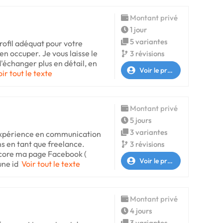
Montant privé
1 jour
5 variantes
profil adéquat pour votre
en occuper. Je vous laisse le
3 révisions
'échanger plus en détail, en
Voir le profil
oir tout le texte
Montant privé
5 jours
3 variantes
expérience en communication
ans en tant que freelance.
3 révisions
ncore ma page Facebook (
Voir le profil
une id
Voir tout le texte
Montant privé
4 jours
3 variantes