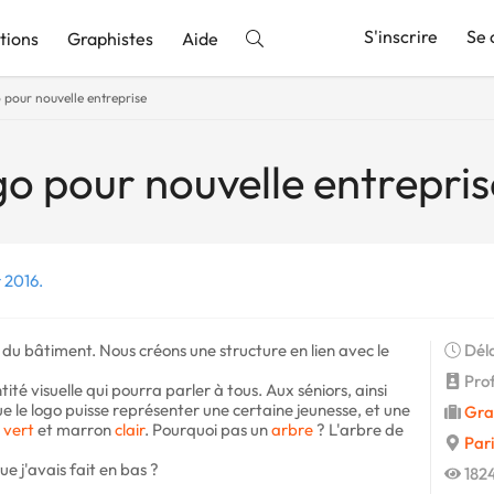
S'inscrire
Se 
tions
Graphistes
Aide
 pour nouvelle entreprise
nnonce
go pour nouvelle entrepris
 2016.
du bâtiment. Nous créons une structure en lien avec le
Déla
Profi
té visuelle qui pourra parler à tous. Aux séniors, ainsi
que le logo puisse représenter une certaine jeunesse, et une
Gra
e
vert
et marron
clair
. Pourquoi pas un
arbre
? L'arbre de
Pari
 j'avais fait en bas ?
1824