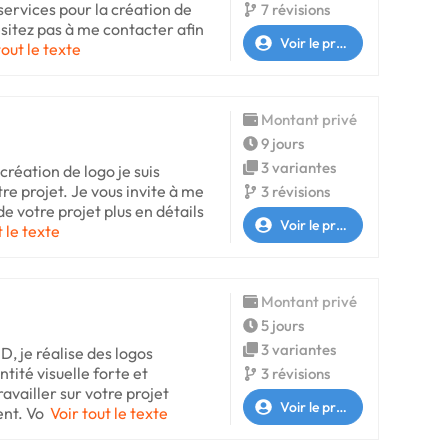
services pour la création de
7 révisions
hésitez pas à me contacter afin
Voir le profil
tout le texte
Montant privé
9 jours
3 variantes
création de logo je suis
tre projet. Je vous invite à me
3 révisions
de votre projet plus en détails
Voir le profil
t le texte
Montant privé
5 jours
3 variantes
D, je réalise des logos
tité visuelle forte et
3 révisions
ravailler sur votre projet
Voir le profil
ent. Vo
Voir tout le texte