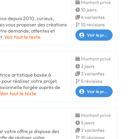
Montant privé
10 jours
4 variantes
nce depuis 2010, curieux,
is vous proposer des créations
10 révisions
otre demande, attentes et
Voir le profil
it
Voir tout le texte
Montant privé
2 jours
3 variantes
trice artistique basée à
 pour réaliser votre projet.
5 révisions
ssionnelle forgée auprès de
Voir le profil
Voir tout le texte
Montant privé
5 jours
2 variantes
ar votre offre je dispose des
in de réaliser votre
10 révisions