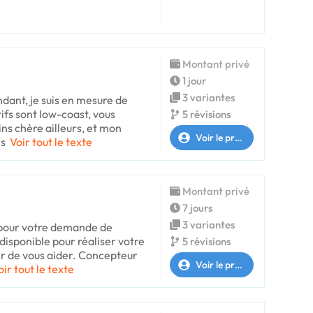
Montant privé
1 jour
3 variantes
dant, je suis en mesure de
rifs sont low-coast, vous
5 révisions
ns chère ailleurs, et mon
Voir le profil
is
Voir tout le texte
Montant privé
7 jours
3 variantes
 pour votre demande de
t disponible pour réaliser votre
5 révisions
sir de vous aider. Concepteur
Voir le profil
oir tout le texte