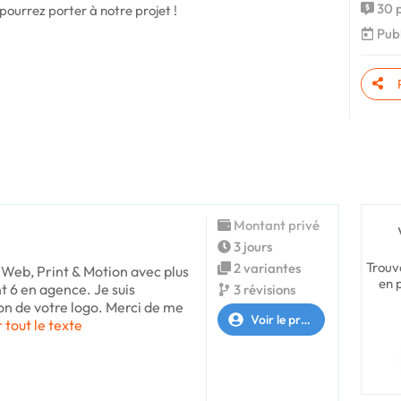
30 p
pourrez porter à notre projet !
Publ
Montant privé
3 jours
Trouv
2 variantes
Web, Print & Motion avec plus
en 
t 6 en agence. Je suis
3 révisions
ion de votre logo. Merci de me
Voir le profil
r tout le texte