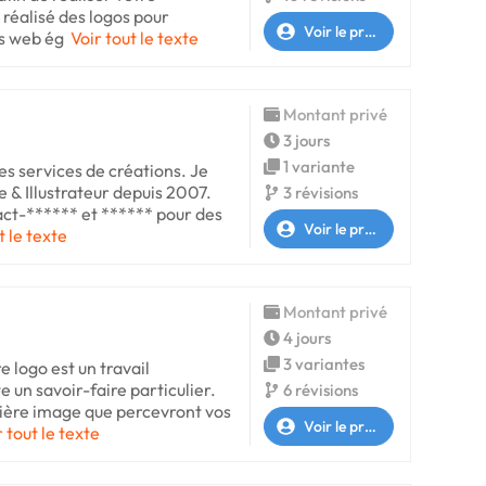
réalisé des logos pour
Voir le profil
es web ég
Voir tout le texte
Montant privé
3 jours
1 variante
es services de créations. Je
e & Illustrateur depuis 2007.
3 révisions
pact-****** et ****** pour des
Voir le profil
t le texte
Montant privé
4 jours
3 variantes
e logo est un travail
e un savoir-faire particulier.
6 révisions
remière image que percevront vos
Voir le profil
r tout le texte