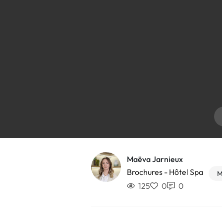
Maëva Jarnieux
Brochures - Hôtel Spa
M
125
0
0