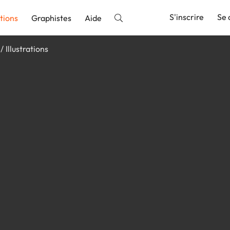
S'inscrire
Se 
tions
Graphistes
Aide
Illustrations
nnonce