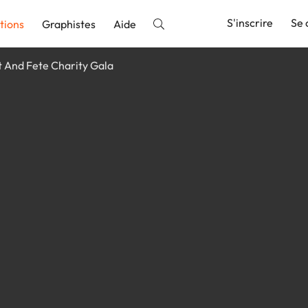
S'inscrire
Se 
tions
Graphistes
Aide
t And Fete Charity Gala
nnonce