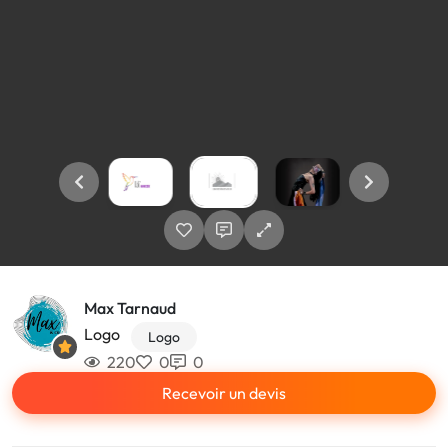
Max Tarnaud
Logo
Logo
220
0
0
Recevoir un devis