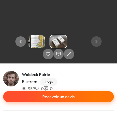
Waldeck Poirie
B-strem
Logo
959
0
0
Recevoir un devis