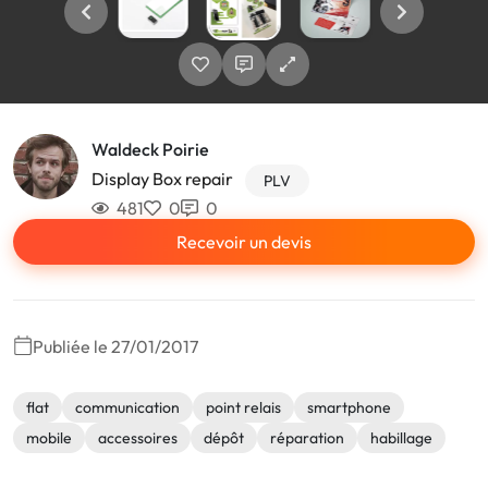
Waldeck Poirie
Display Box repair
PLV
481
0
0
Recevoir un devis
Publiée le 27/01/2017
flat
communication
point relais
smartphone
mobile
accessoires
dépôt
réparation
habillage