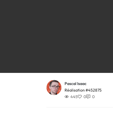
Pascal Isaac
Réalisation #452875
445
0
0