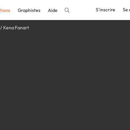
S'inscrire
Se 
tions
Graphistes
Aide
Kena Fanart
nnonce