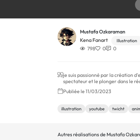
Mustafa Ozkaraman
Kena Fanart
Illustration
798
0
0
je suis passionné par la création 
spectateur et le plonger dans le réc
Publiée le 11/03/2023
illustration
youtube
twicht
ani
Autres réalisations de Mustafa Ozk